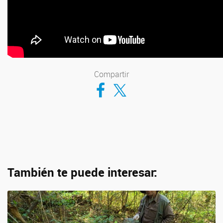
Compartir
Compartir en Facebook
Compartir en Twitter
También te puede interesar: