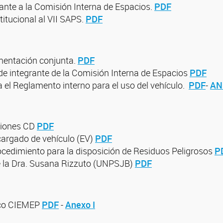
rante a la Comisión Interna de Espacios.
PDF
titucional al VII SAPS.
PDF
mentación conjunta.
PDF
de integrante de la Comisión Interna de Espacios
PDF
a el Reglamento interno para el uso del vehículo.
PDF
-
AN
ciones CD
PDF
cargado de vehículo (EV)
PDF
ocedimiento para la disposición de Residuos Peligrosos
P
e la Dra. Susana Rizzuto (UNPSJB)
PDF
gico CIEMEP
PDF
-
Anexo I