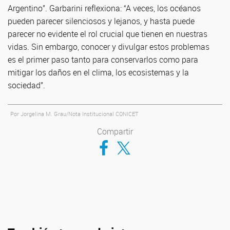
Argentino”. Garbarini reflexiona: “A veces, los océanos
pueden parecer silenciosos y lejanos, y hasta puede
parecer no evidente el rol crucial que tienen en nuestras
vidas. Sin embargo, conocer y divulgar estos problemas
es el primer paso tanto para conservarlos como para
mitigar los daños en el clima, los ecosistemas y la
sociedad”.
Por Jorgelina M. Grau/Nota Institucional CONICET
Compartir
Compartir en Facebook
Compartir en Twitter