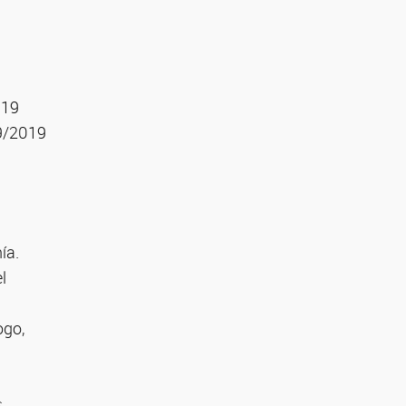
019
9/2019
ía.
l
ogo,
.