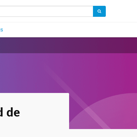
OS
d de