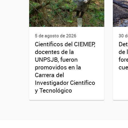
5 de agosto de 2026
30 d
Científicos del CIEMEP,
Det
docentes de la
de 
UNPSJB, fueron
for
promovidos en la
cue
Carrera del
Investigador Científico
y Tecnológico
fa-facebook
YouTube
Instagram