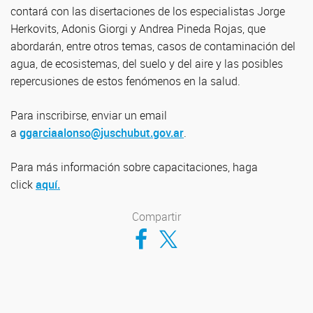
contará con las disertaciones de los especialistas Jorge
Herkovits, Adonis Giorgi y Andrea Pineda Rojas, que
abordarán, entre otros temas, casos de contaminación del
agua, de ecosistemas, del suelo y del aire y las posibles
repercusiones de estos fenómenos en la salud.
Para inscribirse, enviar un email
a
ggarciaalonso@juschubut.gov.ar
.
Para más información sobre capacitaciones, haga
click
aquí.
Compartir
Compartir en Facebook
Compartir en Twitter