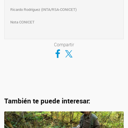
Ricardo Rodríguez (INTA/RSA-CONICET)
Nota CONICET
Compartir
Compartir en Facebook
Compartir en Twitter
También te puede interesar: