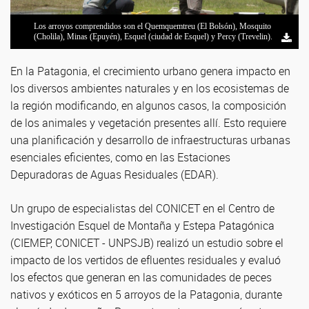
Los arroyos comprendidos son el Quemquemtreu (El Bolsón), Mosquito
Los arroyos comprendidos son el Quemquemtreu (El Bolsón), Mosquito
Los arroyos comprendidos son el Quemquemtreu (El Bolsón), Mosquito
Los arroyos comprendidos son el Quemquemtreu (El Bolsón), Mosquito
Los arroyos comprendidos son el Quemquemtreu (El Bolsón), Mosquito
Los arroyos comprendidos son el Quemquemtreu (El Bolsón), Mosquito
(Cholila), Minas (Epuyén), Esquel (ciudad de Esquel) y Percy (Trevelin).
(Cholila), Minas (Epuyén), Esquel (ciudad de Esquel) y Percy (Trevelin).
(Cholila), Minas (Epuyén), Esquel (ciudad de Esquel) y Percy (Trevelin).
(Cholila), Minas (Epuyén), Esquel (ciudad de Esquel) y Percy (Trevelin).
(Cholila), Minas (Epuyén), Esquel (ciudad de Esquel) y Percy (Trevelin).
(Cholila), Minas (Epuyén), Esquel (ciudad de Esquel) y Percy (Trevelin).
En la Patagonia, el crecimiento urbano genera impacto en
los diversos ambientes naturales y en los ecosistemas de
la región modificando, en algunos casos, la composición
de los animales y vegetación presentes allí. Esto requiere
una planificación y desarrollo de infraestructuras urbanas
esenciales eficientes, como en las Estaciones
Depuradoras de Aguas Residuales (EDAR).
Un grupo de especialistas del CONICET en el Centro de
Investigación Esquel de Montaña y Estepa Patagónica
(CIEMEP, CONICET - UNPSJB) realizó un estudio sobre el
impacto de los vertidos de efluentes residuales y evaluó
los efectos que generan en las comunidades de peces
nativos y exóticos en 5 arroyos de la Patagonia, durante