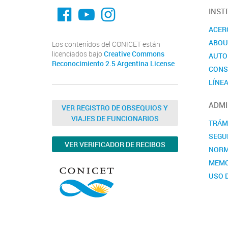
fa-facebook
YouTube
Instagram
INST
ACER
ABOU
Los contenidos del CONICET están
licenciados bajo
Creative Commons
AUTO
Reconocimiento 2.5 Argentina License
CONS
LÍNEA
ADMI
VER REGISTRO DE OBSEQUIOS Y
VIAJES DE FUNCIONARIOS
TRÁM
SEGUR
VER VERIFICADOR DE RECIBOS
NORM
MEMO
USO 
INST