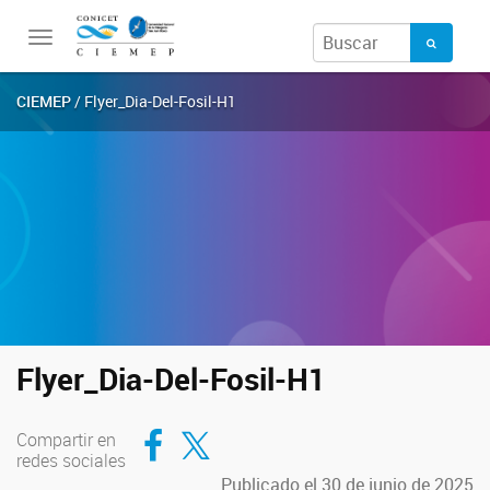
Toggle
navigation
CIEMEP
/ Flyer_Dia-Del-Fosil-H1
Flyer_Dia-Del-Fosil-H1
Compartir en Facebook
Compartir en Twitter
Compartir en
redes sociales
Publicado el 30 de junio de 2025