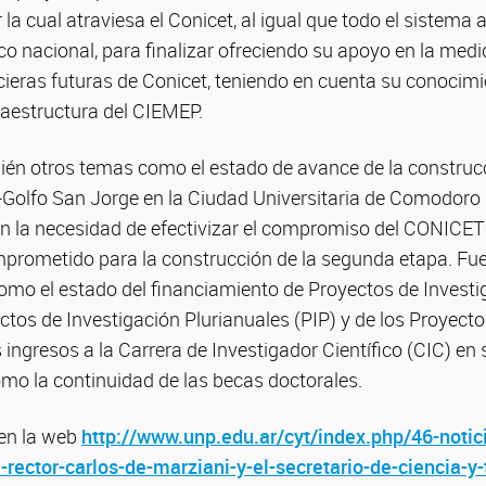
r la cual atraviesa el Conicet, al igual que todo el sistem
ico nacional, para finalizar ofreciendo su apoyo en la medi
cieras futuras de Conicet, teniendo en cuenta su conocimi
raestructura del CIEMEP.
én otros temas como el estado de avance de la construcc
-Golfo San Jorge en la Ciudad Universitaria de Comodoro 
en la necesidad de efectivizar el compromiso del CONICET 
prometido para la construcción de la segunda etapa. Fu
omo el estado del financiamiento de Proyectos de Investi
ectos de Investigación Plurianuales (PIP) y de los Proyect
s ingresos a la Carrera de Investigador Científico (CIC) e
omo la continuidad de las becas doctorales.
en la web
http://www.unp.edu.ar/cyt/index.php/46-notic
-rector-carlos-de-marziani-y-el-secretario-de-ciencia-y-