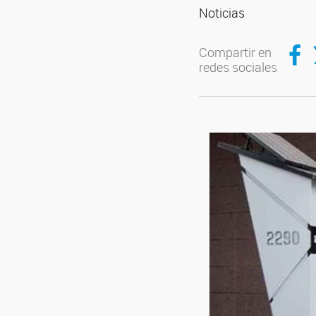
Noticias
Compar
C
Compartir en
redes sociales