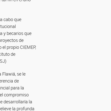
 a cabo que
itucional
a y becarios que
proyectos de
o el propio CIEMEP,
tituto de
GSJ)
 Flawiá, se le
erencia de
ncial para la
o el compromiso
 desarrollaría la
elieve la profunda