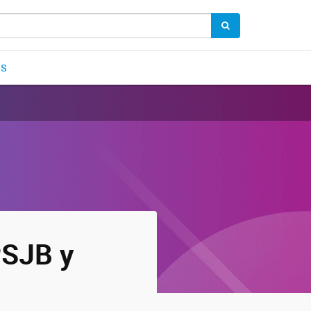
OS
PSJB y