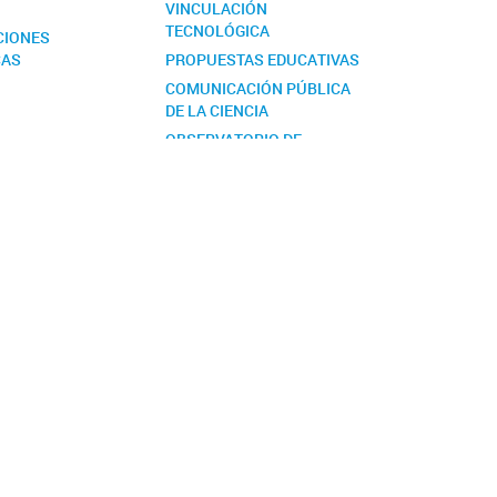
S
VINCULACIÓN
TECNOLÓGICA
CIONES
CAS
PROPUESTAS EDUCATIVAS
COMUNICACIÓN PÚBLICA
DE LA CIENCIA
OBSERVATORIO DE
BIODIVERSIDAD. NODO
PATAGONIA