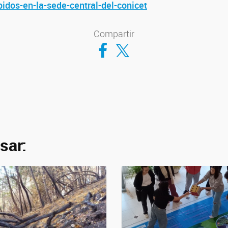
bidos-en-la-sede-central-del-conicet
Compartir
Compartir en Facebook
Compartir en Twitter
sar: