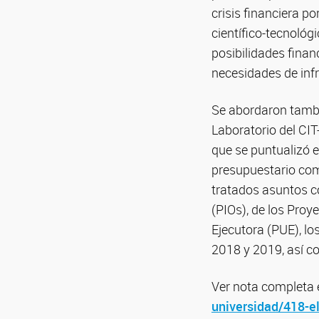
crisis financiera po
científico-tecnológ
posibilidades finan
necesidades de inf
Se abordaron tambi
Laboratorio del CIT
que se puntualizó 
presupuestario com
tratados asuntos c
(PIOs), de los Proy
Ejecutora (PUE), lo
2018 y 2019, así c
Ver nota completa 
universidad/418-el