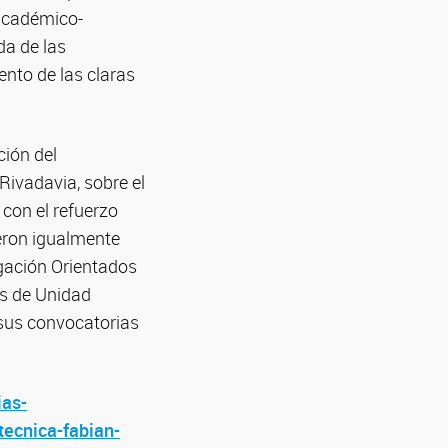
a académico-
da de las
ento de las claras
ión del
Rivadavia, sobre el
con el refuerzo
eron igualmente
gación Orientados
os de Unidad
n sus convocatorias
ias-
tecnica-fabian-