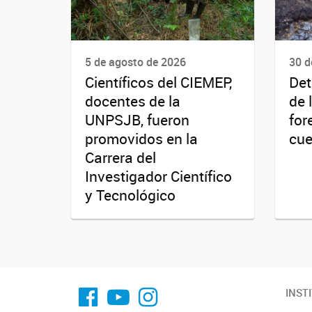
5 de agosto de 2026
30 d
Científicos del CIEMEP,
Det
docentes de la
de 
UNPSJB, fueron
for
promovidos en la
cue
Carrera del
Investigador Científico
y Tecnológico
fa-facebook
YouTube
Instagram
INST