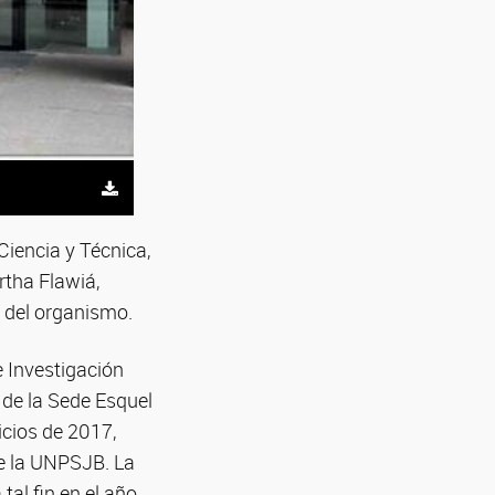
Ciencia y Técnica,
rtha Flawiá,
a del organismo.
e Investigación
de la Sede Esquel
icios de 2017,
de la UNPSJB. La
al fin en el año