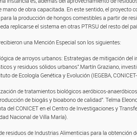
ima instancia es, además del aprovechamiento de residuos
 mano de obra capacitada. En este sentido, el proyecto co
para la producción de hongos comestibles a partir de resi
eda replicarse el sistema en otras PTRSU del resto del paí
ecibieron una Mención Especial son los siguientes:
lógica de arroyos urbanos: Estrategias de mitigación del
icos y residuos sólidos urbanos”.Martín Graziano, investi
ituto de Ecología Genética y Evolución (IEGEBA, CONICET
mización de tratamientos biológicos aeróbicos-anaeróbicos
producción de biogás y bioabono de calidad”. Telma Eleono
ta del CONICET en el Centro de Investigaciones y Transfe
ad Nacional de Villa María).
 residuos de Industrias Alimenticias para la obtención d