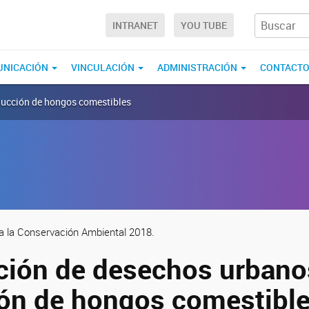
INTRANET
YOU TUBE
UNICACIÓN
VINCULACIÓN
ADMINISTRACIÓN
CONTACT
oducción de hongos comestibles
a la Conservación Ambiental 2018.
ación de desechos urbano
ón de hongos comestibl