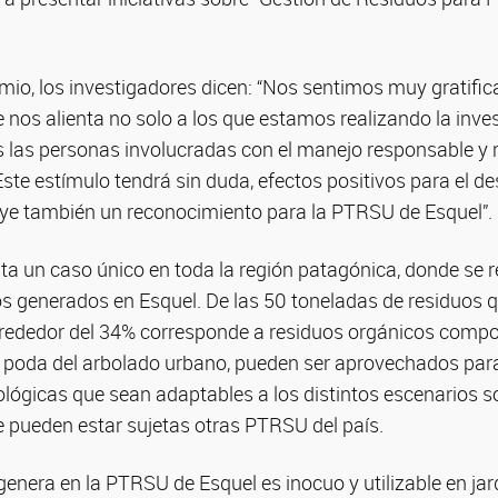
emio, los investigadores dicen: “Nos sentimos muy gratific
nos alienta no solo a los que estamos realizando la inves
las personas involucradas con el manejo responsable y re
ste estímulo tendrá sin duda, efectos positivos para el des
uye también un reconocimiento para la PTRSU de Esquel”.
a un caso único en toda la región patagónica, donde se r
os generados en Esquel. De las 50 toneladas de residuos 
lrededor del 34% corresponde a residuos orgánicos compo
e poda del arbolado urbano, pueden ser aprovechados para
ológicas que sean adaptables a los distintos escenarios 
e pueden estar sujetas otras PTRSU del país.
enera en la PTRSU de Esquel es inocuo y utilizable en jar