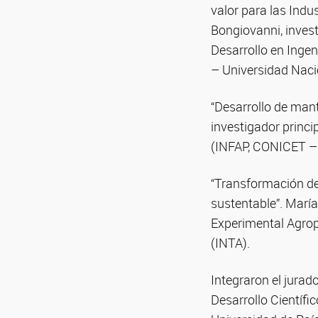
valor para las Indu
Bongiovanni, invest
Desarrollo en Inge
– Universidad Naci
“Desarrollo de mant
investigador princi
(INFAP, CONICET – 
“Transformación de 
sustentable”. Marí
Experimental Agrop
(INTA).
Integraron el jurad
Desarrollo Científ