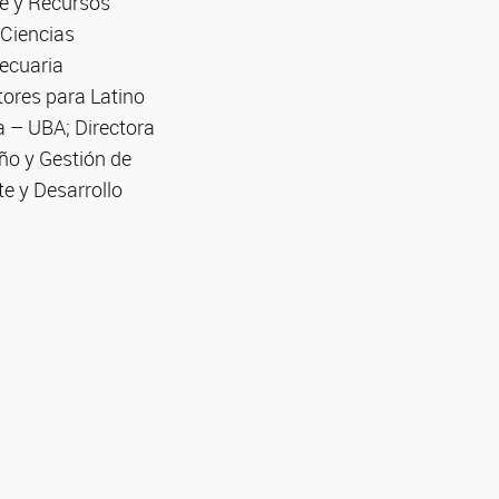
te y Recursos
 Ciencias
pecuaria
tores para Latino
a – UBA; Directora
ño y Gestión de
e y Desarrollo