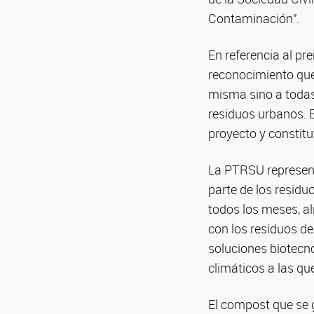
Contaminación”.
En referencia al pr
reconocimiento que 
misma sino a todas 
residuos urbanos. E
proyecto y constit
La PTRSU represent
parte de los residu
todos los meses, a
con los residuos d
soluciones biotecn
climáticos a las qu
El compost que se g