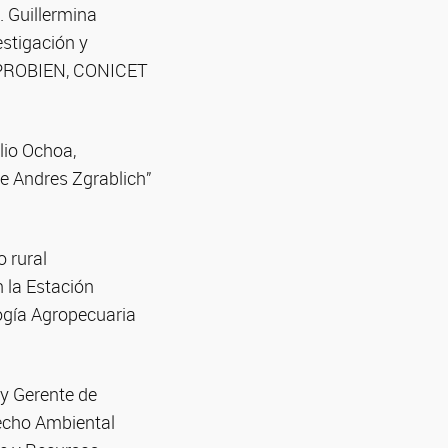
. Guillermina
estigación y
s (PROBIEN, CONICET
lio Ochoa,
ge Andres Zgrablich”
o rural
 la Estación
ogía Agropecuaria
 y Gerente de
recho Ambiental