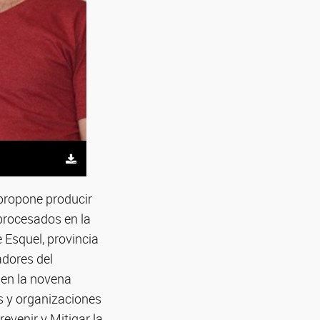
propone producir
 procesados en la
 Esquel, provincia
adores del
 en la novena
s y organizaciones
evenir y Mitigar la