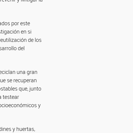
ados por este
tigación en si
utilización de los
arrollo del
eciclan una gran
que se recuperan
stables que, junto
 testear
socioeconómicos y
dines y huertas,