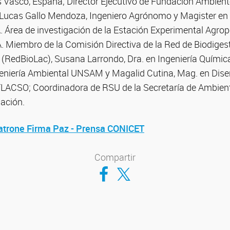
s Vasco, España; Director Ejecutivo de Fundación Ambien
Lucas Gallo Mendoza, Ingeniero Agrónomo y Magister en
 Área de investigación de la Estación Experimental Agro
 Miembro de la Comisión Directiva de la Red de Biodiges
 (RedBioLac), Susana Larrondo, Dra. en Ingeniería Químic
ngeniería Ambiental UNSAM y Magalid Cutina, Mag. en Dise
 FLACSO; Coordinadora de RSU de la Secretaría de Ambient
Nación.
atrone Firma Paz - Prensa CONICET
Compartir
Compartir en Facebook
Compartir en Twitter