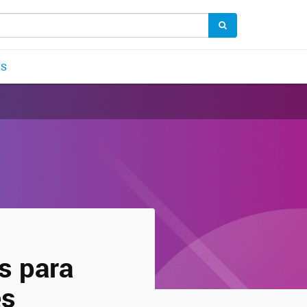
OS
s para
es