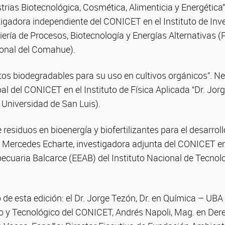
strias Biotecnológica, Cosmética, Alimenticia y Energética”
igadora independiente del CONICET en el Instituto de Inv
niería de Procesos, Biotecnología y Energías Alternativa
onal del Comahue).
os biodegradables para su uso en cultivos orgánicos”. Ne
pal del CONICET en el Instituto de Física Aplicada “Dr. Jor
Universidad de San Luis).
residuos en bioenergía y biofertilizantes para el desarroll
a Mercedes Echarte, investigadora adjunta del CONICET en
ecuaria Balcarce (EEAB) del Instituto Nacional de Tecnol
o de esta edición: el Dr. Jorge Tezón, Dr. en Química – UBA
ico y Tecnológico del CONICET, Andrés Napoli, Mag. en De