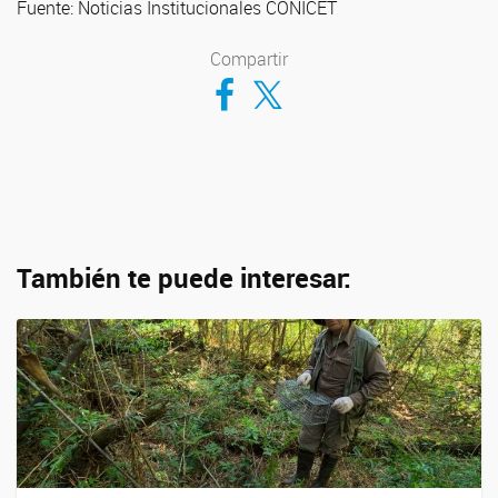
Fuente: Noticias Institucionales CONICET
Compartir
Compartir en Facebook
Compartir en Twitter
También te puede interesar: