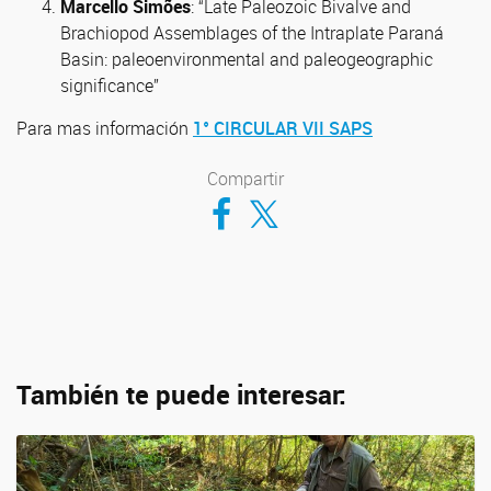
Marcello Simões
: “Late Paleozoic Bivalve and
Brachiopod Assemblages of the Intraplate Paraná
Basin: paleoenvironmental and paleogeographic
significance”
Para mas información
1° CIRCULAR VII SAPS
Compartir
Compartir en Facebook
Compartir en Twitter
También te puede interesar: