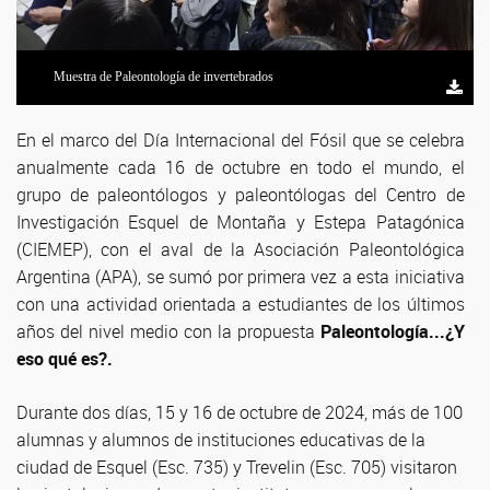
Muestra de Paleontología de invertebrados
Muestra de replicas e impresiones en 3D
Muestra de fósiles
Muestra de bochón Paleontología vertebrados
En el marco del Día Internacional del Fósil que se celebra
anualmente cada 16 de octubre en todo el mundo, el
grupo de paleontólogos y paleontólogas del Centro de
Investigación Esquel de Montaña y Estepa Patagónica
(CIEMEP), con el aval de la Asociación Paleontológica
Argentina (APA), se sumó por primera vez a esta iniciativa
con una actividad orientada a estudiantes de los últimos
años del nivel medio con la propuesta
Paleontología...¿Y
eso qué es?.
Durante dos días, 15 y 16 de octubre de 2024, más de 100
alumnas y alumnos de instituciones educativas de la
ciudad de Esquel (Esc. 735) y Trevelin (Esc. 705) visitaron